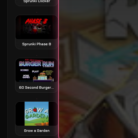
Sprunki Clicker
Sprunki Phase 8
60 Second Burger Run 60 秒汉堡跑酷
Grow a Garden