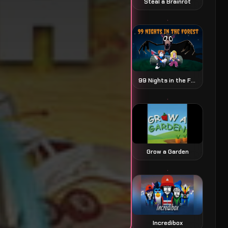
Steal a Brainrot
99 Nights in the Forest 森林中的99夜
Grow a Garden
Incredibox