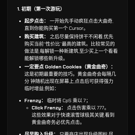
1. 初期（第一次游玩）
起步点击：
一开始先手动疯狂点击大曲奇,
直到你能购买第一个 Cursor。
购买建筑：
之后尽量保持饼干不闲着,优先
购买当前“性价比”最高的建筑。比较常见的
做法是,每解锁一种新建筑,至少买上一个看看
能解锁哪些新升级。
一定要点 Golden Cookies（黄金曲奇）：
这是初期最重要的技巧。黄金曲奇会每隔几
分 钟随机出现在屏幕上,点击后可获得强力
临时增益,例如：
Frenzy：
临时将 CpS 乘以 7；
Click Frenzy：
点击伤害乘以 777。
这些效果对于快速滚雪球极其关键,看到
黄金曲奇务必优先点击。
尽早购入升级：
只要商店出现升级图标,尽