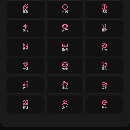
益智
休闲
动脑
动作
体育
策略
平台
街机
射击
卡牌
节奏
冒险
音乐
点击
驾驶
物理
多人
双人