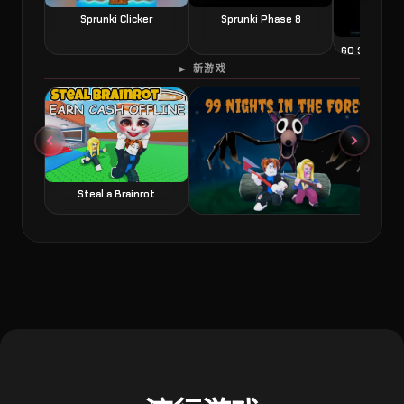
Sprunki Clicker
Sprunki Phase 8
60 Second 
► 新游戏
Steal a Brainrot
99 Nights in the Forest 森林中的99夜