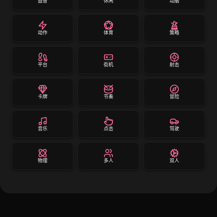
益智
休闲
动脑
动作
体育
策略
平台
街机
射击
卡牌
节奏
冒险
音乐
点击
驾驶
物理
多人
双人