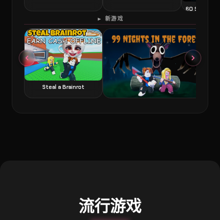
60 Second 
► 新游戏
Steal a Brainrot
99 Nights in the Forest 森林中的99夜
流行游戏