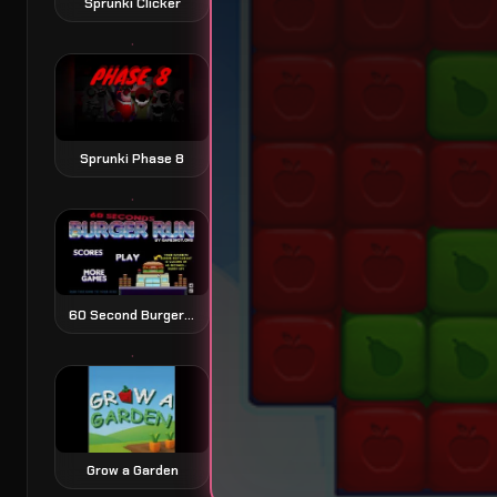
Sprunki Clicker
Sprunki Phase 8
60 Second Burger Run 60 秒汉堡跑酷
Grow a Garden