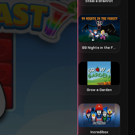
Steal a Brainrot
99 Nights in the Forest 森林中的99夜
Grow a Garden
Incredibox