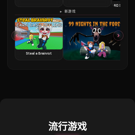
60 Second 
► 新游戏
Steal a Brainrot
99 Nights in the Forest 森林中的99夜
流行游戏