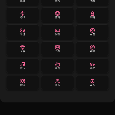
益智
休闲
动脑
动作
体育
策略
平台
街机
射击
卡牌
节奏
冒险
音乐
点击
驾驶
物理
多人
双人