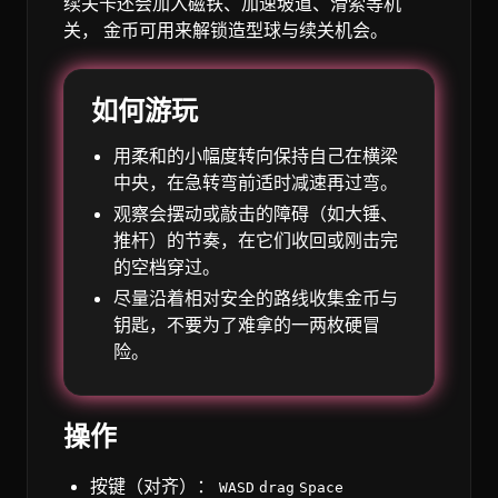
续关卡还会加入磁铁、加速坡道、滑索等机
关， 金币可用来解锁造型球与续关机会。
如何游玩
用柔和的小幅度转向保持自己在横梁
中央，在急转弯前适时减速再过弯。
观察会摆动或敲击的障碍（如大锤、
推杆）的节奏，在它们收回或刚击完
的空档穿过。
尽量沿着相对安全的路线收集金币与
钥匙，不要为了难拿的一两枚硬冒
险。
操作
按键（对齐）：
WASD
drag
Space