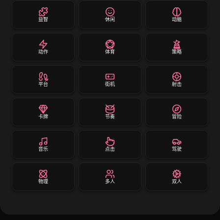
益智
休闲
动脑
动作
体育
策略
平台
街机
射击
卡牌
节奏
冒险
音乐
点击
驾驶
物理
多人
双人