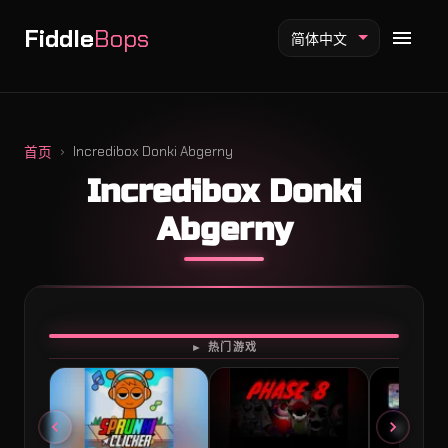
Fiddle
Bops
简体中文
Incredibox Donki Abgerny
首页
Incredibox Donki
Fiddlebops 模组
Abgerny
Incredibox 模组
Sprunki 模组
开始游戏
► 热门游戏