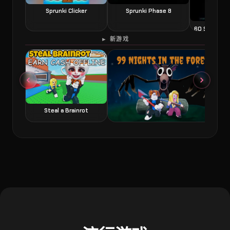
Sprunki Clicker
Sprunki Phase 8
60 Second 
► 新游戏
Steal a Brainrot
99 Nights in the Forest 森林中的99夜