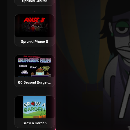
Sprunki Clicker
Sprunki Phase 8
60 Second Burger Run 60 秒汉堡跑酷
Grow a Garden