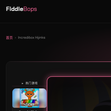
Fiddle
Bops
Incredibox Hijinks
首页
► 热门游戏