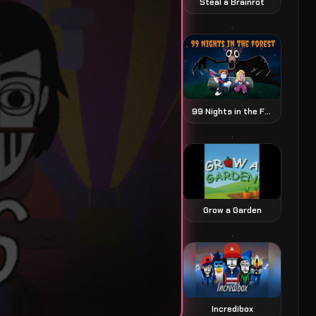
Steal a Brainrot
99 Nights in the Forest 森林中的99夜
Grow a Garden
Incredibox