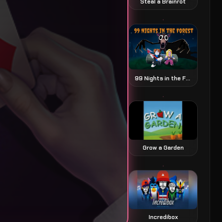
Steal a Brainrot
99 Nights in the Forest 森林中的99夜
Grow a Garden
Incredibox