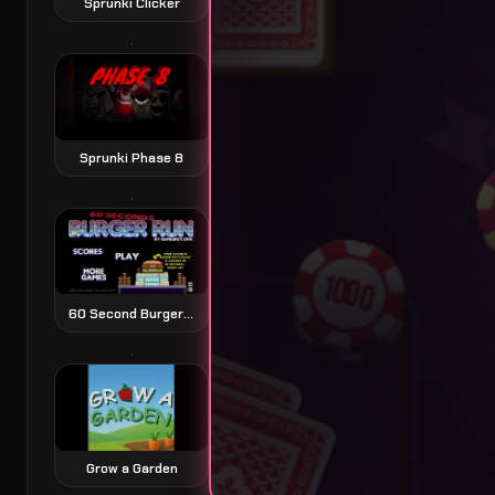
Sprunki Clicker
Sprunki Phase 8
60 Second Burger Run 60 秒汉堡跑酷
Grow a Garden