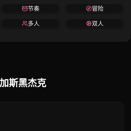
节奏
冒险
多人
双人
幸运维加斯黑杰克