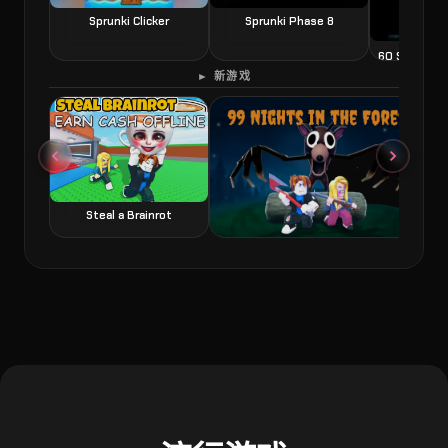
Sprunki Clicker
Sprunki Phase 8
60 Second 
► 新游戏
Steal a Brainrot
99 Nights in the Forest 森林中的99夜