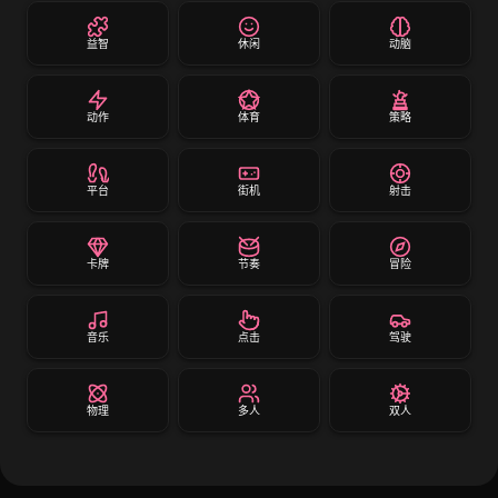
益智
休闲
动脑
动作
体育
策略
平台
街机
射击
卡牌
节奏
冒险
音乐
点击
驾驶
物理
多人
双人