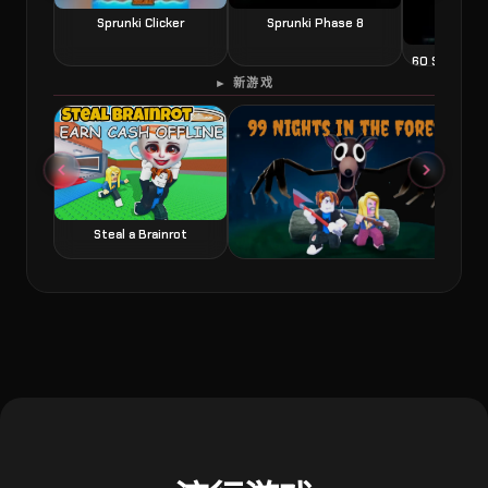
Sprunki Clicker
Sprunki Phase 8
60 Second 
► 新游戏
Steal a Brainrot
99 Nights in the Forest 森林中的99夜