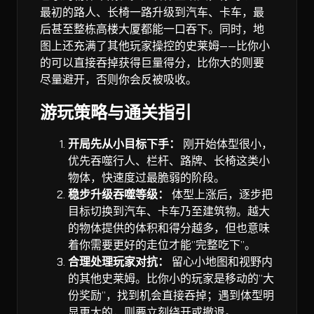
最初的路人、长椅一路升级到汽车、卡车，最
后甚至整栋高楼大厦都能一口吞下。同时，地
图上还充满了其他玩家操控的史莱姆——比你小
的可以直接吞掉获得巨量得分，比你大的则要
尽量避开，否则你会反被吸收。
游玩策略与通关指引
开局先从小目标下手：
刚开始体型很小，
优先吞噬行人、栏杆、路牌、长椅这类小
物体，快速度过最脆弱的阶段。
稳步升级吞噬等级：
体型上涨后，逐步把
目标切换到汽车、卡车乃至建筑物。越大
的物体提供的体积和得分越多，但也意味
着你需要更好的走位才能”完整吃下”。
合理处理玩家对抗：
留心小地图和视野内
的其他史莱姆。比你小的玩家是移动的”大
份奖励”，找到机会直接吞掉；遇到体型明
显更大的，则要立刻绕开或撤退。