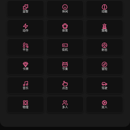
益智
休闲
动脑
动作
体育
策略
平台
街机
射击
卡牌
节奏
冒险
音乐
点击
驾驶
物理
多人
双人