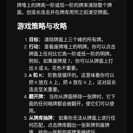
牌堆上的牌高一阶或低一阶的牌来清除整个牌
面，创造长连击并在牌库用完之前清空牌面。
游戏策略与攻略
目标：
清除牌面上三个峰的所有牌。
行动：
查看废牌堆上的明牌。你可以点击
牌面上任何比它高一阶或低一阶的明牌。
例如，如果废牌是 7，你可以从牌面上打
出 6 或 8。花色不重要。
A 和 K：
阶数是循环的。这意味着你可以
把 K 放在 A 上，把 A 放在 K 上，这对延长
连击至关重要。
翻开牌：
当你从牌面移除一张牌时，它下
面的任何暗牌都会被翻开，使它们可以使
用。
从牌库抽牌：
如果你无法从牌面上进行任
何匹配，点击牌库翻出一张新牌到废牌
堆，给你一张新的底牌来继续玩。