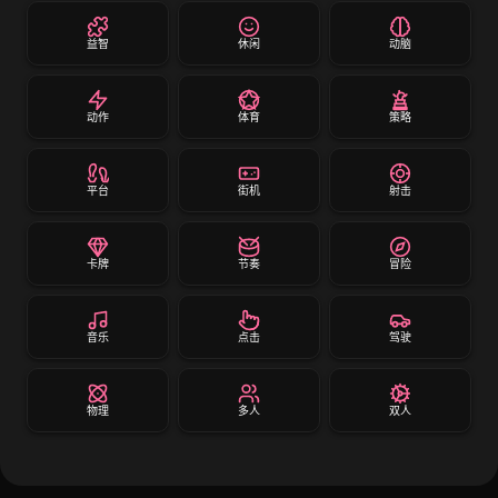
益智
休闲
动脑
动作
体育
策略
平台
街机
射击
卡牌
节奏
冒险
音乐
点击
驾驶
物理
多人
双人