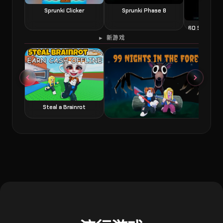
Sprunki Clicker
Sprunki Phase 8
60 Second 
► 新游戏
Steal a Brainrot
99 Nights in the Forest 森林中的99夜