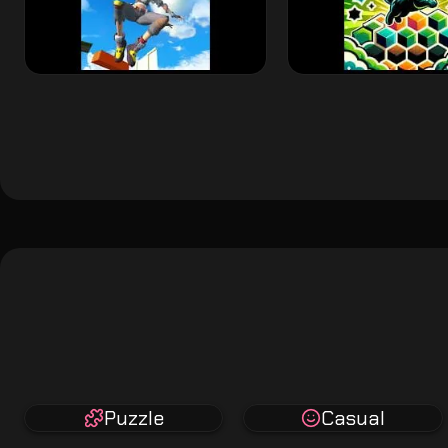
Puzzle
Casual