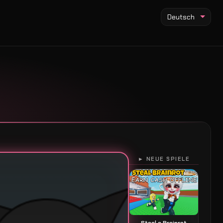
Deutsch
► NEUE SPIELE
Steal a Brainrot