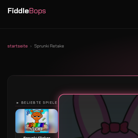
Fiddle
Bops
startseite
Sprunki Retake
► BELIEBTE SPIELE
Sprunki Clicker