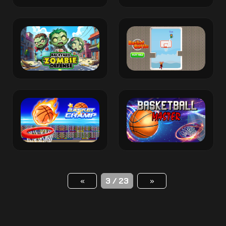
«
3 / 23
»