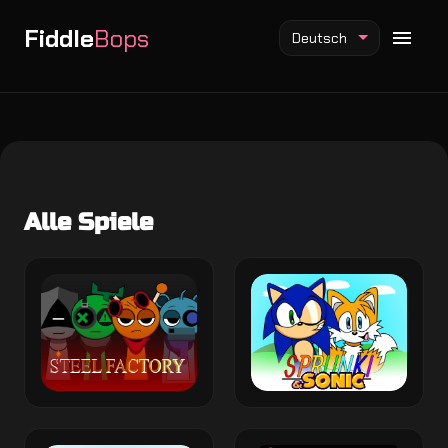
Fiddle
Bops
Deutsch
Fiddlebops Mod
Alle Spiele
Incredibox Mod
Sprunki Mod